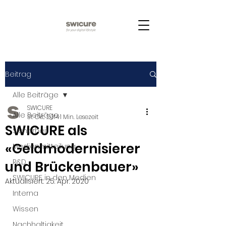
Beitrag
Alle Beiträge
SWICURE
Alle Beiträge
31. Okt. 2014
1 Min. Lesezeit
SWICURE als
Sicherheit
«Geldmodernisierer
Medienmitteilung
R&D
und Brückenbauer»
SWICURE in den Medien
Aktualisiert:
25. Apr. 2020
Interna
Wissen
Nachhaltigkeit