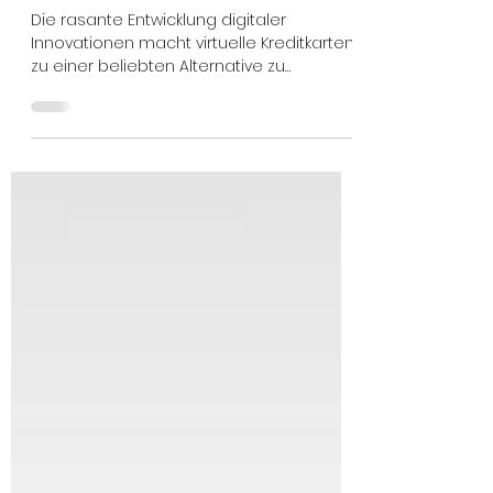
SWICURE CARD-SAFES bald
überflüssig?
Die rasante Entwicklung digitaler
Innovationen macht virtuelle Kreditkarten
zu einer beliebten Alternative zu
herkömmlichen...