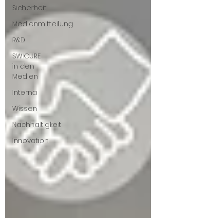
Sicherheit
Medienmitteilung
R&D
SWICURE
in den
Medien
Interna
Wissen
Nachhaltigkeit
Innovation